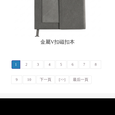
金屬V扣磁扣本
1
2
3
4
5
6
7
8
9
10
下一頁
[>>]
最后一頁