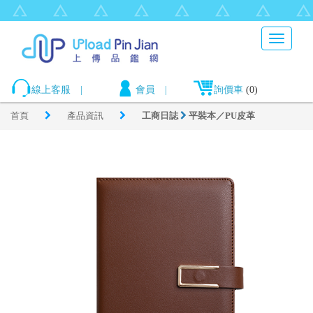
Toggle
navigati
線上客服
|
會員
|
詢價車
(0)
首頁
產品資訊
工商日誌
平裝本／PU皮革