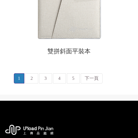
雙拼斜面平裝本
1
2
3
4
5
下一頁