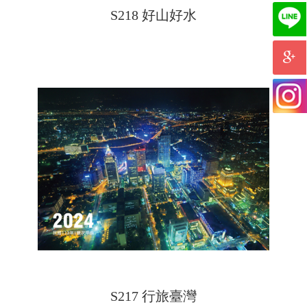
S218 好山好水
S217 行旅臺灣