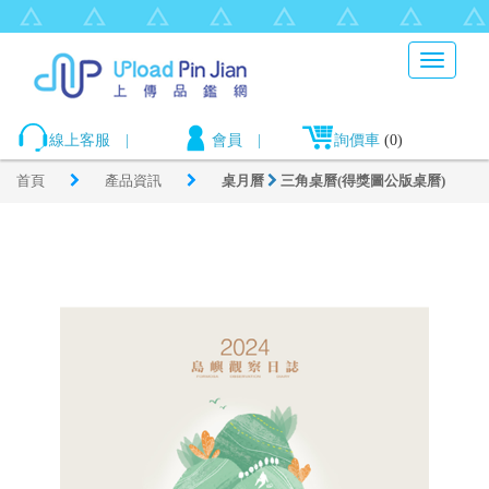
Toggle
navigati
線上客服
|
會員
|
詢價車
(0)
首頁
產品資訊
桌月曆
三角桌曆(得獎圖公版桌曆)